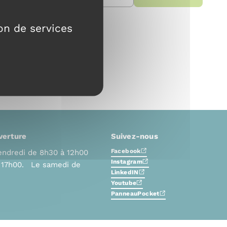
ion de services
verture
Suivez-nous
Facebook
endredi de 8h30 à 12h00
Instagram
à 17h00. Le samedi de
LinkedIN
Youtube
PanneauPocket