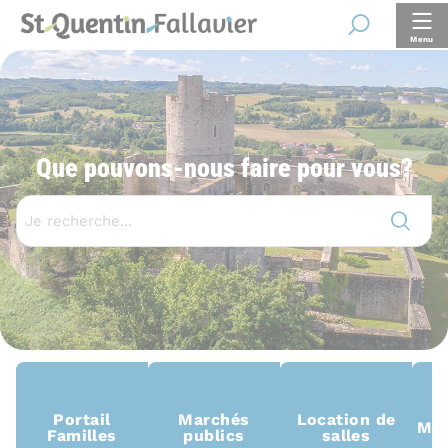
Panneau de gestion des cookies
Recherche
Menu
Que pouvons-nous faire pour vous?
Recherche
Lancer
Portail
Marchés
Location de
Men
Familles
publics
salles