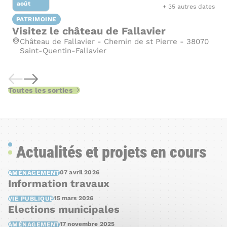
août
+ 35 autres dates
PATRIMOINE
Visitez le château de Fallavier
Adresse :
Château de Fallavier - Chemin de st Pierre - 38070
Saint-Quentin-Fallavier
Toutes les sorties
Précédent
Suivant
Actualités et projets en cours
07 avril 2026
AMÉNAGEMENT
Information travaux
15 mars 2026
VIE PUBLIQUE
Elections municipales
17 novembre 2025
AMÉNAGEMENT