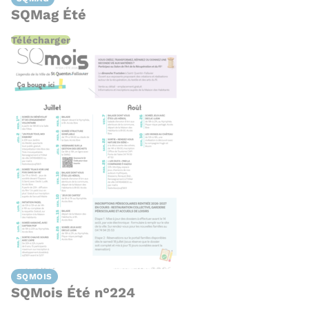
SQMag Été
Télécharger
SQMOIS
SQMois Été n°224