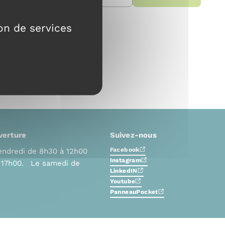
ion de services
verture
Suivez-nous
Facebook
endredi de 8h30 à 12h00
Instagram
à 17h00. Le samedi de
LinkedIN
Youtube
PanneauPocket