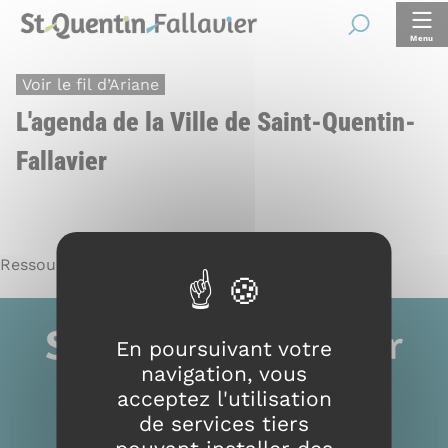
Panneau de gestion des cookies
Recherche
Menu
Voir le fil d’Ariane
L'agenda de la Ville de Saint-Quentin-
Fallavier
Ressource non trouvée
En poursuivant votre
navigation, vous
Mairie de Saint-Quentin-Fallavier
acceptez l'utilisation
1 rue de l’Hôtel de Ville
de services tiers
38070 Saint-Quentin-Fallavier