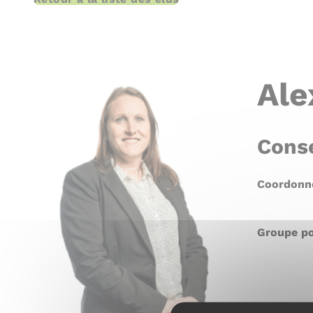
Al
Conse
Coordonné
Groupe pol