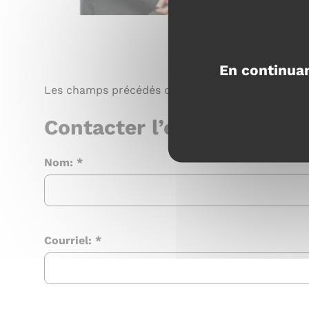
En continuan
Les champs précédés d'un astérisque (*) sont ob
Contacter l’élue par cour
Nom:
*
Courriel:
*